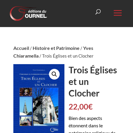
Accueil
Histoire et Patrimoine
Yves
/
/
Chiaramella
/ Trois Églises et un Clocher
Trois Églises
et un
Clocher
22,00
€
Bien des aspects
étonnent dans le
patrimoine religieux de