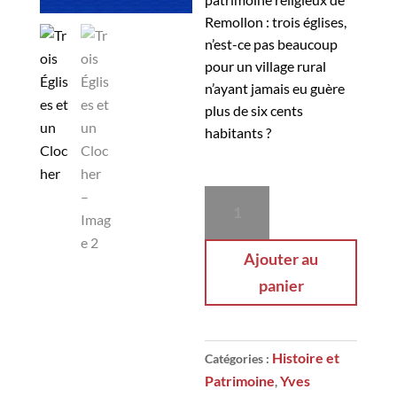
Remollon : trois églises,
n’est-ce pas beaucoup
pour un village rural
n’ayant jamais eu guère
plus de six cents
habitants ?
quantité
de
Trois
Ajouter au
Églises
panier
et
un
Clocher
Histoire et
Catégories :
Patrimoine
Yves
,