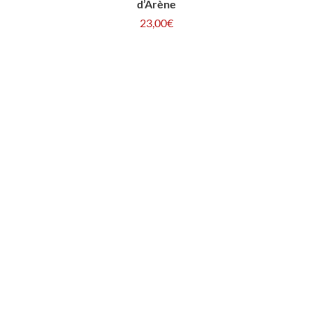
d’Arène
23,00
€