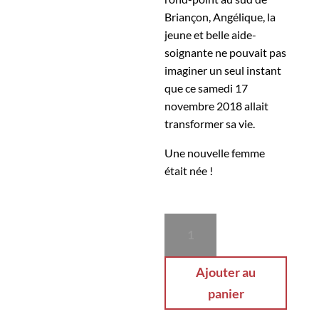
Briançon, Angélique, la
jeune et belle aide-
soignante ne pouvait pas
imaginer un seul instant
que ce samedi 17
novembre 2018 allait
transformer sa vie.
Une nouvelle femme
était née !
quantité
de
Rendez-
Ajouter au
vous
panier
au
rond-