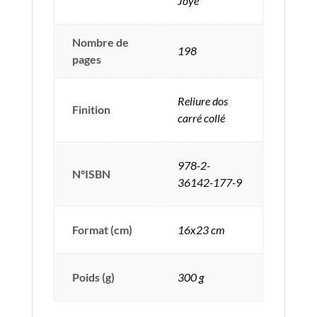
Joye
Nombre de
198
pages
Reliure dos
Finition
carré collé
978-2-
N°ISBN
36142-177-9
Format (cm)
16x23 cm
Poids (g)
300 g