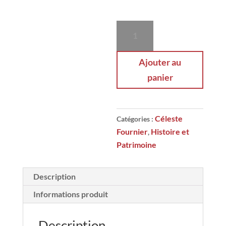
quantité
de
La
Ajouter au
route
panier
des
Gorges
du
Guil
Céleste
Catégories :
Fournier
Histoire et
,
Patrimoine
Description
Informations produit
Description