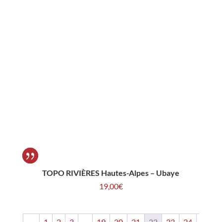
TOPO RIVIÈRES Hautes-Alpes – Ubaye
19,00
€
←
1
2
3
…
19
20
21
22
23
24