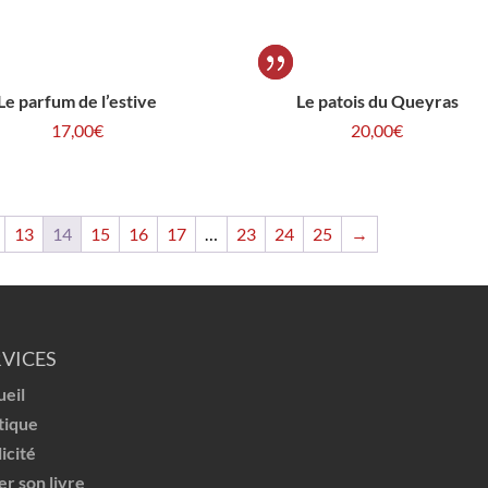
Le parfum de l’estive
Le patois du Queyras
17,00
€
20,00
€
13
14
15
16
17
…
23
24
25
→
RVICES
ueil
tique
icité
er son livre