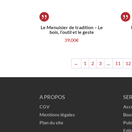
Le Menuisier de tradition – Le
bois, l’outil et le geste
39,00
€
←
1
2
3
…
11
12
A PROPOS
SE
CGV
Acc
Mentions légales
Bou
Plan du site
Publ
Edit