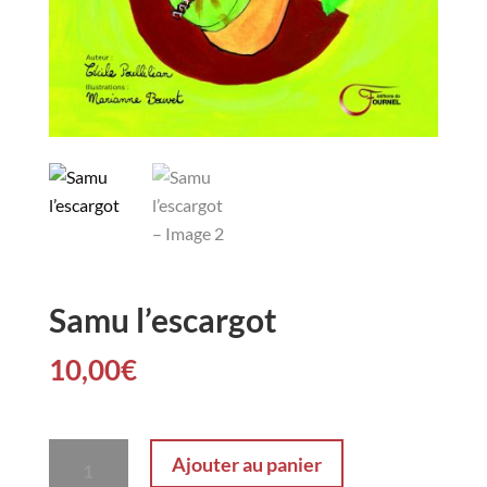
Samu l’escargot
10,00
€
quantité
Ajouter au panier
de