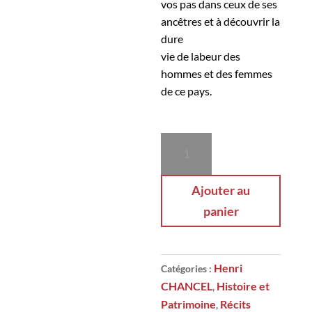
vos pas dans ceux de ses
ancêtres et à découvrir la
dure
vie de labeur des
hommes et des femmes
de ce pays.
quantité
de
Les
Ajouter au
paysans-
panier
mineurs
du
Briançonnais
Henri
Catégories :
CHANCEL
Histoire et
,
Patrimoine
Récits
,